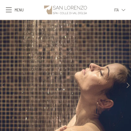
MENU
ITA
ITA
ENG