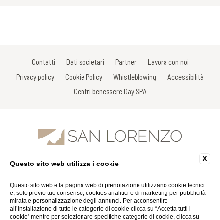
Contatti
Dati societari
Partner
Lavora con noi
Privacy policy
Cookie Policy
Whistleblowing
Accessibilità
Centri benessere Day SPA
X
Questo sito web utilizza i cookie
Via Gracco del Secco, 111 - 53034 Colle di Val D'Elsa - Siena - Italy
Tel: +39 0577 926863
Fax: +39 0577 926863
Questo sito web e la pagina web di prenotazione utilizzano cookie tecnici
Email:
info@spasanlorenzo.it
e, solo previo tuo consenso, cookies analitici e di marketing per pubblicità
P.Iva 01116290527
mirata e personalizzazione degli annunci. Per acconsentire
all’installazione di tutte le categorie di cookie clicca su “Accetta tutti i
cookie” mentre per selezionare specifiche categorie di cookie, clicca su
Website by Blastness