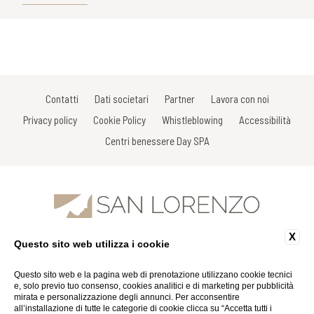
Contatti
Dati societari
Partner
Lavora con noi
Privacy policy
Cookie Policy
Whistleblowing
Accessibilità
Centri benessere Day SPA
X
Questo sito web utilizza i cookie
Via Gracco del Secco, 111 - 53034 Colle di Val D'Elsa - Siena - Italy
Tel: +39 0577 926863
Fax: +39 0577 926863
Questo sito web e la pagina web di prenotazione utilizzano cookie tecnici
Email:
info@spasanlorenzo.it
e, solo previo tuo consenso, cookies analitici e di marketing per pubblicità
P.Iva 01116290527
mirata e personalizzazione degli annunci. Per acconsentire
all’installazione di tutte le categorie di cookie clicca su “Accetta tutti i