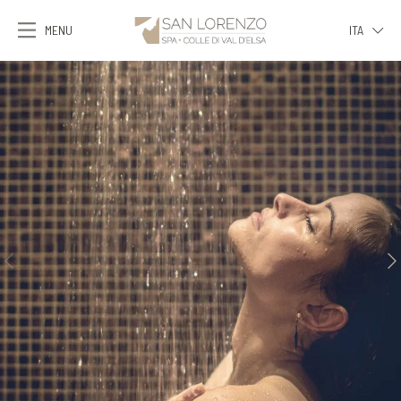
MENU
ITA
ITA
ENG