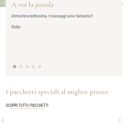
A voi la
parola
ggi sono fantastici!
Se si vuole staccare completamente e goders
il posto giusto. Ci sono stato sia in coppia c
entrambi i casi sono uscito con una leggerez
come se in 5 ore i chili di stress che avevo
evaporati. Eccellente!
Marco
I pacchetti speciali al miglior prezzo
SCOPRI TUTTI I PACCHETTI